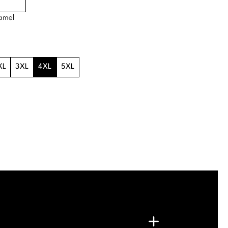
amel
XL
3XL
4XL
5XL
.
G