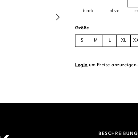
black
olive
c
auswählen
Größe
S
M
L
XL
X
Login
um Preise anzuzeigen
BESCHREIBUN