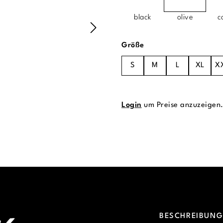
black
olive
c
auswählen
Größe
S
M
L
XL
X
Login
um Preise anzuzeigen
BESCHREIBUN