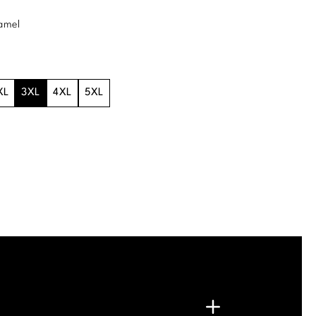
amel
XL
3XL
4XL
5XL
.
G