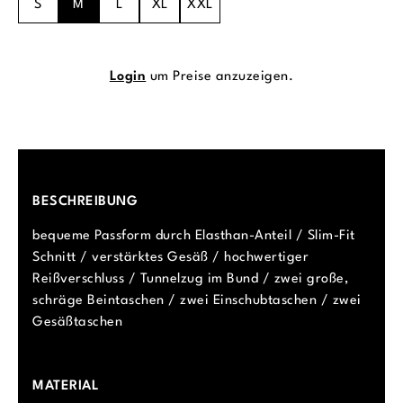
S
M
L
XL
XXL
Login
um Preise anzuzeigen.
BESCHREIBUNG
bequeme Passform durch Elasthan-Anteil / Slim-Fit
Schnitt / verstärktes Gesäß / hochwertiger
Reißverschluss / Tunnelzug im Bund / zwei große,
schräge Beintaschen / zwei Einschubtaschen / zwei
Gesäßtaschen
MATERIAL