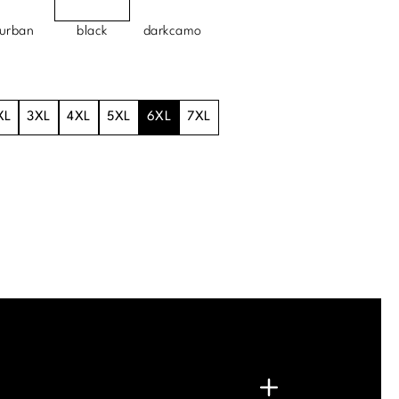
urban
black
darkcamo
XL
3XL
4XL
5XL
6XL
7XL
.
G