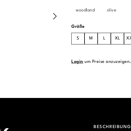
woodland
olive
auswählen
Größe
S
M
L
XL
X
Login
um Preise anzuzeigen
BESCHREIBUN