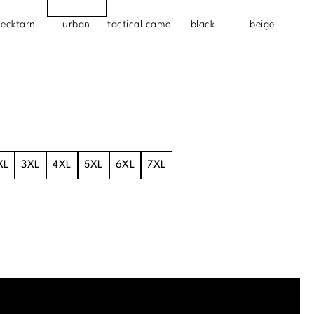
lecktarn
urban
tactical camo
black
beige
XL
3XL
4XL
5XL
6XL
7XL
.