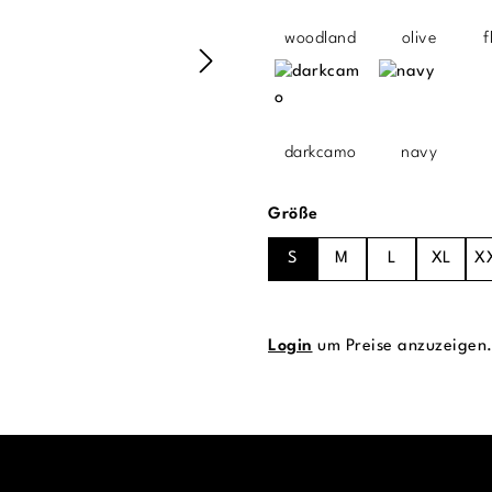
woodland
olive
f
darkcamo
navy
auswählen
Größe
S
M
L
XL
X
Login
um Preise anzuzeigen