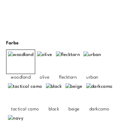
auswählen
Farbe
woodland
olive
flecktarn
urban
tactical camo
black
beige
darkcamo