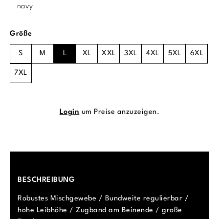
navy
auswählen
Größe
S
M
L
XL
XXL
3XL
4XL
5XL
6XL
7XL
Login
um Preise anzuzeigen.
BESCHREIBUNG
Robustes Mischgewebe / Bundweite regulierbar /
hohe Leibhöhe / Zugband am Beinende / große