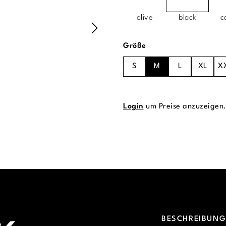
olive
black
c
auswählen
Größe
S
M
L
XL
X
Login
um Preise anzuzeigen
BESCHREIBUN