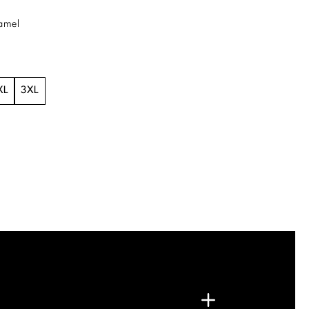
amel
XL
3XL
.
G