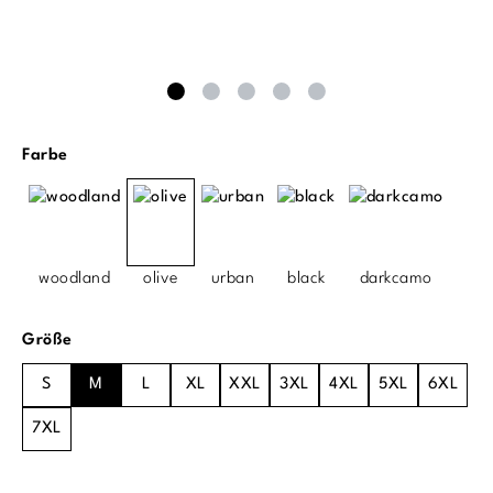
auswählen
Farbe
woodland
olive
urban
black
darkcamo
auswählen
Größe
S
M
L
XL
XXL
3XL
4XL
5XL
6XL
7XL