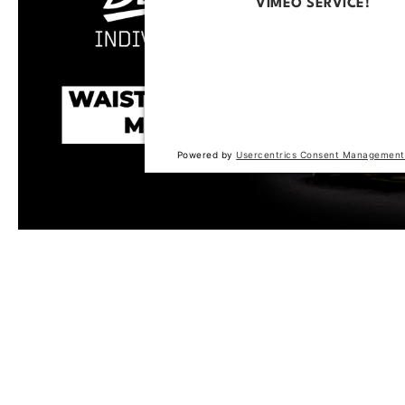
VIMEO SERVICE!
This content is not permitted to loa
trackers that are not disclosed to the
The website owner needs to setup t
with their CMP to add this content to 
of technologies used.
Powered by
Usercentrics Consent Management
Produktgalerie überspringen