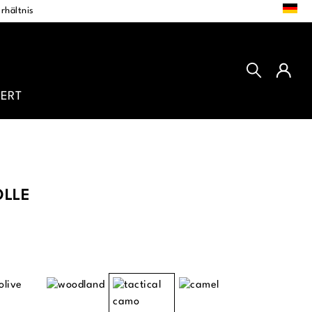
DE
rhältnis
ERT
OLLE