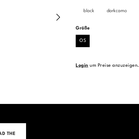
black
darkcamo
auswählen
Größe
OS
Login
um Preise anzuzeigen
AD THE