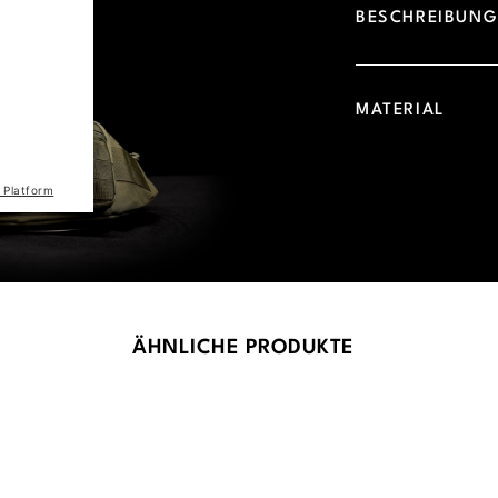
BESCHREIBUN
d due to
 visitor.
he site
MATERIAL
the list
 Platform
ÄHNLICHE PRODUKTE