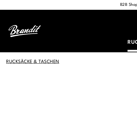
B2B Shop
springen
Zur Hauptnavigation springen
RU
RUCKSÄCKE & TASCHEN