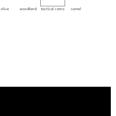
olive
woodland
tactical camo
camel
.