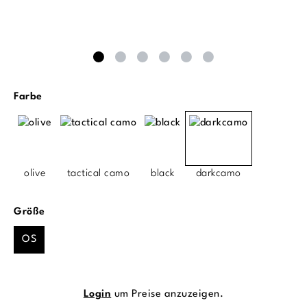
auswählen
Farbe
olive
tactical camo
black
darkcamo
auswählen
Größe
OS
Login
um Preise anzuzeigen.