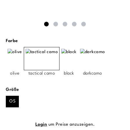
auswählen
Farbe
olive
tactical camo
black
darkcamo
auswählen
Größe
OS
Login
um Preise anzuzeigen.