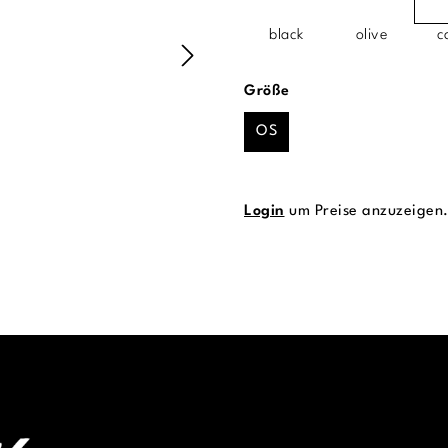
black
olive
c
auswählen
Größe
OS
Login
um Preise anzuzeigen