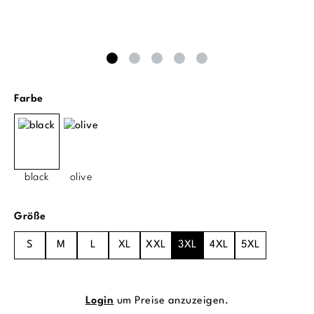
auswählen
Farbe
black
olive
auswählen
Größe
S
M
L
XL
XXL
3XL
4XL
5XL
Login
um Preise anzuzeigen.