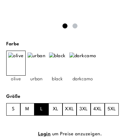
auswählen
Farbe
olive
urban
black
darkcamo
auswählen
Größe
S
M
L
XL
XXL
3XL
4XL
5XL
Login
um Preise anzuzeigen.