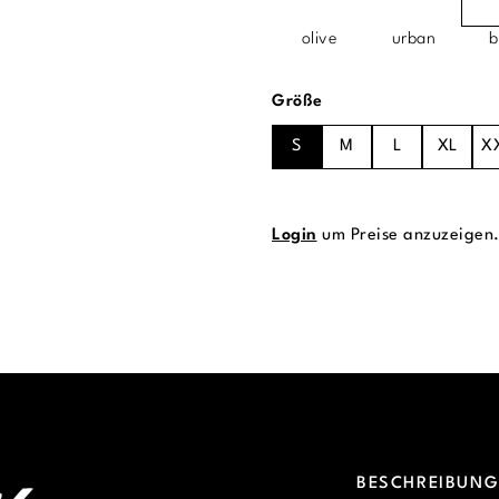
olive
urban
b
auswählen
Größe
S
M
L
XL
X
Login
um Preise anzuzeigen
BESCHREIBUN