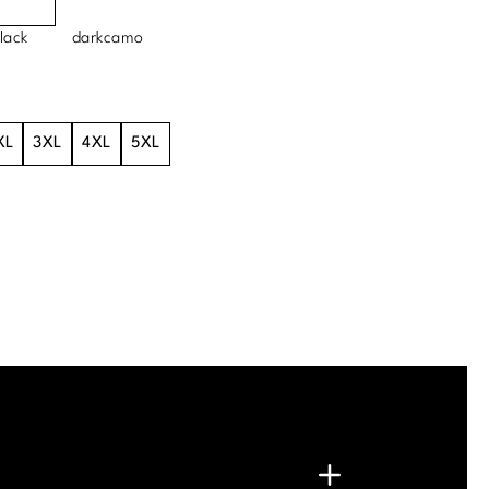
lack
darkcamo
XL
3XL
4XL
5XL
.
G