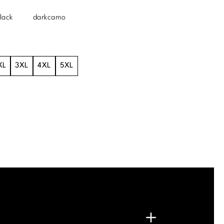
lack
darkcamo
XL
3XL
4XL
5XL
.
G