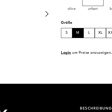
olive
urban
b
auswählen
Größe
S
M
L
XL
X
Login
um Preise anzuzeigen
BESCHREIBUN