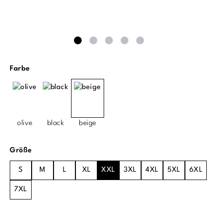
auswählen
Farbe
olive
black
beige
auswählen
Größe
S
M
L
XL
XXL
3XL
4XL
5XL
6XL
7XL