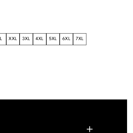
L
XXL
3XL
4XL
5XL
6XL
7XL
.
G