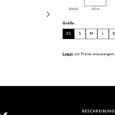
black
olive
auswählen
Größe
XS
S
M
L
X
Login
um Preise anzuzeigen
BESCHREIBUN