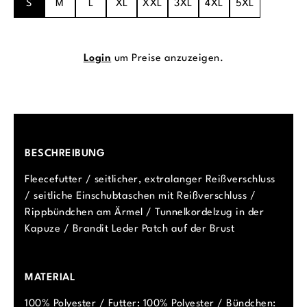
S
M
L
XL
XXL
3XL
4XL
5XL
Login
um Preise anzuzeigen.
BESCHREIBUNG
Fleecefutter / seitlicher, extralanger Reißverschluss
/ seitliche Einschubtaschen mit Reißverschluss /
Rippbündchen am Ärmel / Tunnelkordelzug in der
Kapuze / Brandit Leder Patch auf der Brust
MATERIAL
100% Polyester / Futter: 100% Polyester / Bündchen: