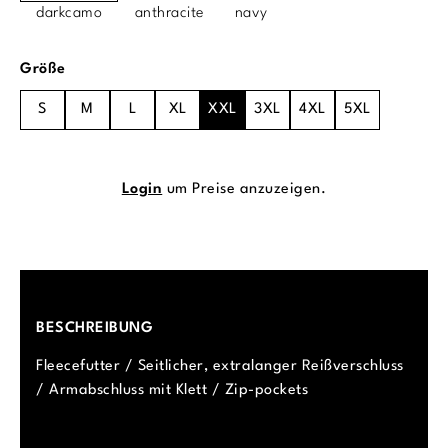
darkcamo
anthracite
navy
auswählen
Größe
S
M
L
XL
XXL
3XL
4XL
5XL
Login
um Preise anzuzeigen.
BESCHREIBUNG
Fleecefutter / Seitlicher, extralanger Reißverschluss
/ Armabschluss mit Klett / Zip-pockets