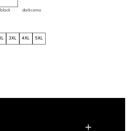
black
darkcamo
XL
3XL
4XL
5XL
.
G