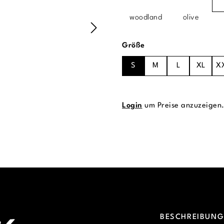
woodland
olive
auswählen
Größe
S
M
L
XL
X
Login
um Preise anzuzeigen
BESCHREIBUN