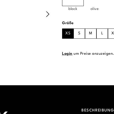
black
olive
auswählen
Größe
XS
S
M
L
X
Login
um Preise anzuzeigen
BESCHREIBUN