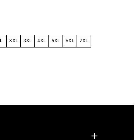
L
XXL
3XL
4XL
5XL
6XL
7XL
.
G