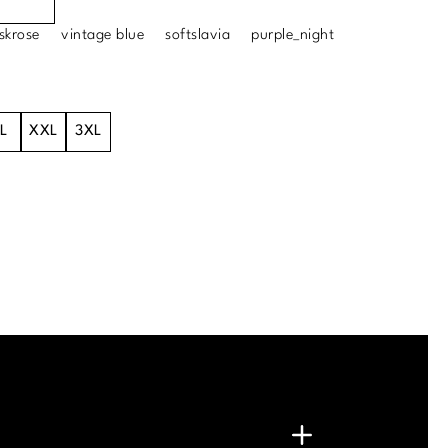
skrose
vintage blue
softslavia
purple_night
L
XXL
3XL
.
G