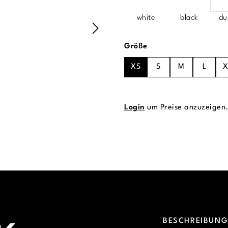
white
black
du
auswählen
Größe
XS
S
M
L
X
Login
um Preise anzuzeigen
BESCHREIBUN