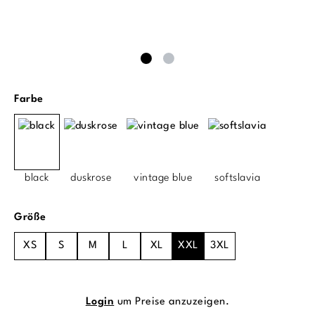
auswählen
Farbe
black
duskrose
vintage blue
softslavia
auswählen
Größe
XS
S
M
L
XL
XXL
3XL
Login
um Preise anzuzeigen.