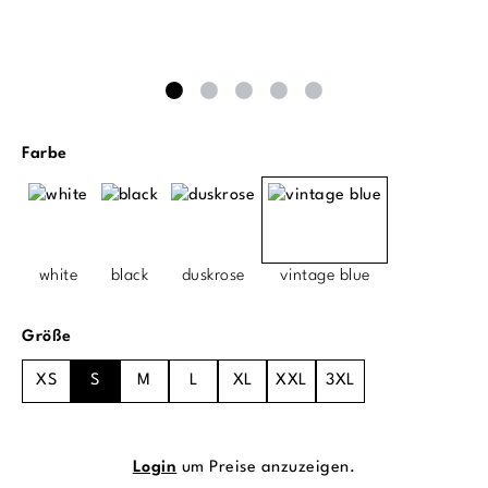
auswählen
Farbe
white
black
duskrose
vintage blue
auswählen
Größe
XS
S
M
L
XL
XXL
3XL
Login
um Preise anzuzeigen.