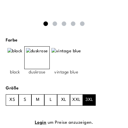
auswählen
Farbe
black
duskrose
vintage blue
auswählen
Größe
XS
S
M
L
XL
XXL
3XL
Login
um Preise anzuzeigen.