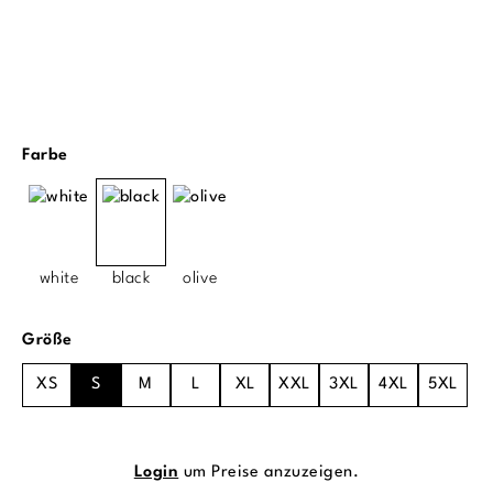
auswählen
Farbe
white
black
olive
auswählen
Größe
XS
S
M
L
XL
XXL
3XL
4XL
5XL
Login
um Preise anzuzeigen.