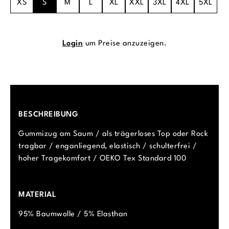
XS
S
M
L
XL
XXL
3XL
4XL
5XL
Login
um Preise anzuzeigen.
BESCHREIBUNG
Gummizug am Saum / als trägerloses Top oder Rock
tragbar / enganliegend, elastisch / schulterfrei /
hoher Tragekomfort / OEKO Tex Standard 100
MATERIAL
95% Baumwolle / 5% Elasthan