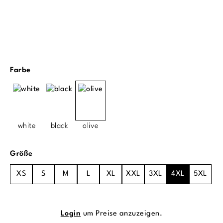
auswählen
Farbe
white
black
olive
auswählen
Größe
XS
S
M
L
XL
XXL
3XL
4XL
5XL
Login
um Preise anzuzeigen.