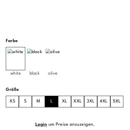
auswählen
Farbe
white
black
olive
auswählen
Größe
XS
S
M
L
XL
XXL
3XL
4XL
5XL
Login
um Preise anzuzeigen.