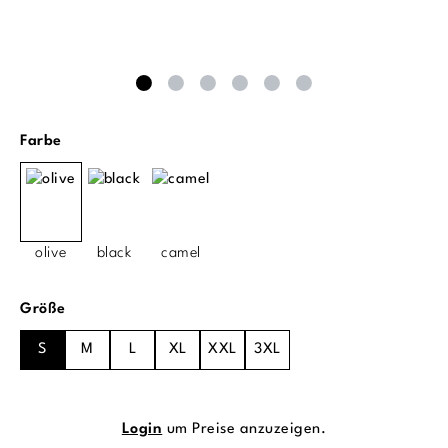
auswählen
Farbe
olive
black
camel
auswählen
Größe
S
M
L
XL
XXL
3XL
Login
um Preise anzuzeigen.