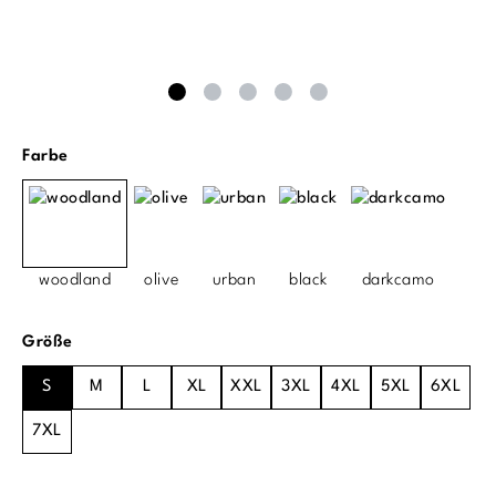
auswählen
Farbe
woodland
olive
urban
black
darkcamo
auswählen
Größe
S
M
L
XL
XXL
3XL
4XL
5XL
6XL
7XL