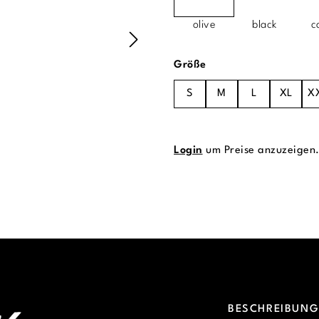
olive
black
c
auswählen
Größe
S
M
L
XL
X
Login
um Preise anzuzeigen
BESCHREIBUN