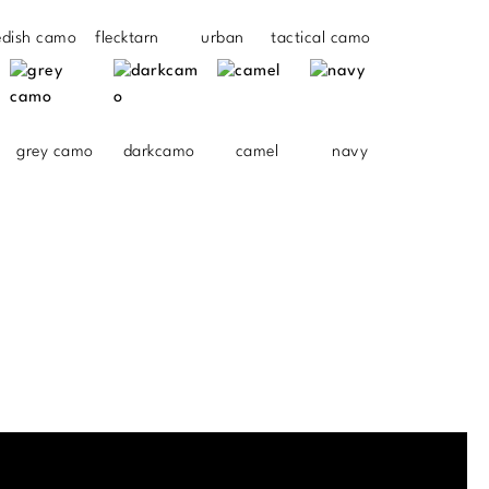
edish camo
flecktarn
urban
tactical camo
grey camo
darkcamo
camel
navy
.