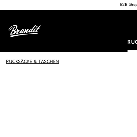
B2B Shop
springen
Zur Hauptnavigation springen
RU
RUCKSÄCKE & TASCHEN