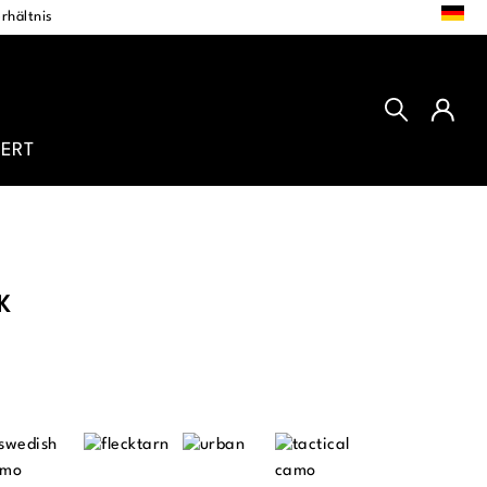
DE
rhältnis
ERT
K