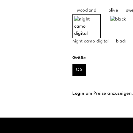
woodland
olive
sw
night camo digital
black
auswählen
Größe
OS
Login
um Preise anzuzeigen