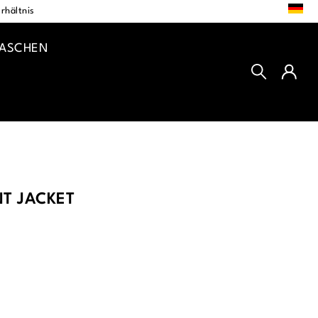
DE
rhältnis
TASCHEN
T JACKET