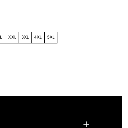
L
XXL
3XL
4XL
5XL
.
G