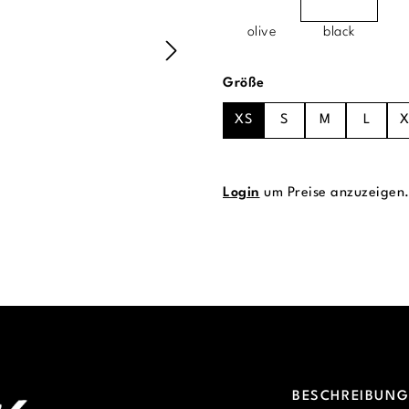
olive
black
auswählen
Größe
XS
S
M
L
X
Login
um Preise anzuzeigen
BESCHREIBUN