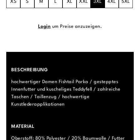
XS
S
M
L
XL
XXL
3XL
4XL
5XL
Login
um Preise anzuzeigen.
BESCHREIBUNG
hochwertiger Damen Fishtail Parka / gestepptes
Innenfutter und kuscheliges Teddyfell / zahlreiche
Taschen / Taillenzug / hochwertige
Kunstlederapplikationen
MATERIAL
Oberstoff: 80% Polyester / 20% Baumwolle / Futter