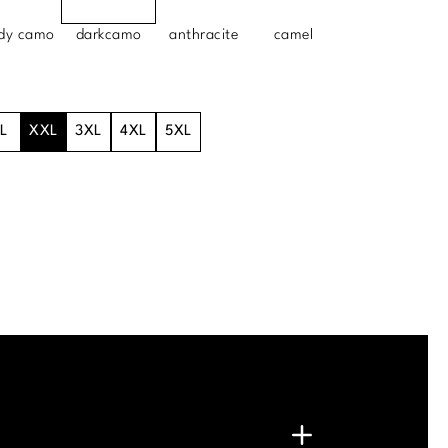
dy camo
darkcamo
anthracite
camel
L
XXL
3XL
4XL
5XL
.
G