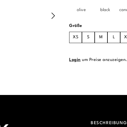
olive
black
can
auswählen
Größe
XS
S
M
L
X
Login
um Preise anzuzeigen
BESCHREIBUN