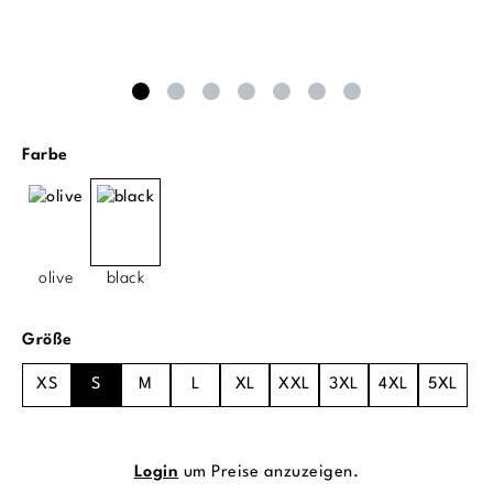
auswählen
Farbe
olive
black
auswählen
Größe
XS
S
M
L
XL
XXL
3XL
4XL
5XL
Login
um Preise anzuzeigen.