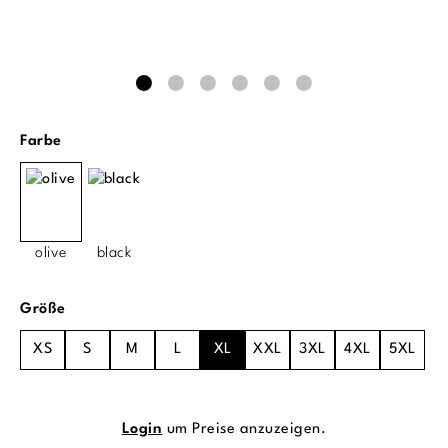
auswählen
Farbe
olive
black
auswählen
Größe
XS
S
M
L
XL
XXL
3XL
4XL
5XL
Login
um Preise anzuzeigen.