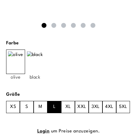
auswählen
Farbe
olive
black
auswählen
Größe
XS
S
M
L
XL
XXL
3XL
4XL
5XL
Login
um Preise anzuzeigen.