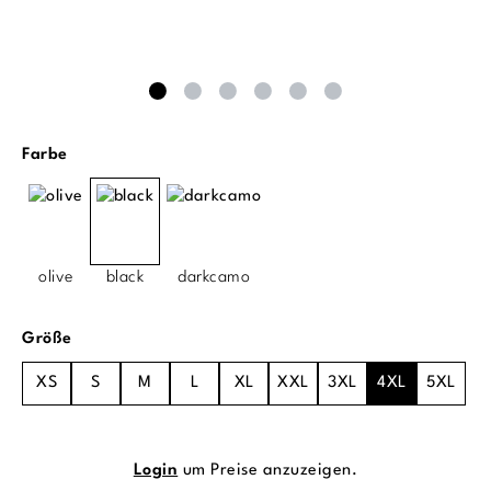
auswählen
Farbe
olive
black
darkcamo
auswählen
Größe
XS
S
M
L
XL
XXL
3XL
4XL
5XL
Login
um Preise anzuzeigen.