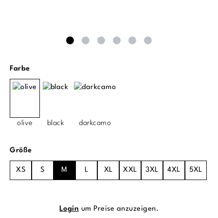
auswählen
Farbe
olive
black
darkcamo
auswählen
Größe
XS
S
M
L
XL
XXL
3XL
4XL
5XL
Login
um Preise anzuzeigen.