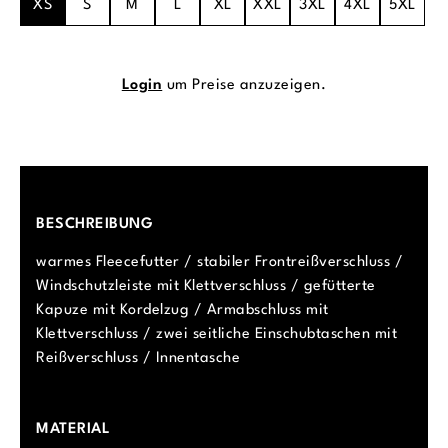
XS
S
M
L
XL
XXL
3XL
4XL
5XL
Login
um Preise anzuzeigen.
BESCHREIBUNG
warmes Fleecefutter / stabiler Frontreißverschluss /
Windschutzleiste mit Klettverschluss / gefütterte
Kapuze mit Kordelzug / Armabschluss mit
Klettverschluss / zwei seitliche Einschubtaschen mit
Reißverschluss / Innentasche
MATERIAL