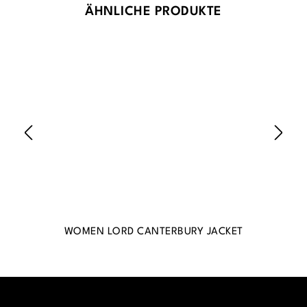
Produktgalerie überspringen
ÄHNLICHE PRODUKTE
WOMEN LORD CANTERBURY JACKET
WO