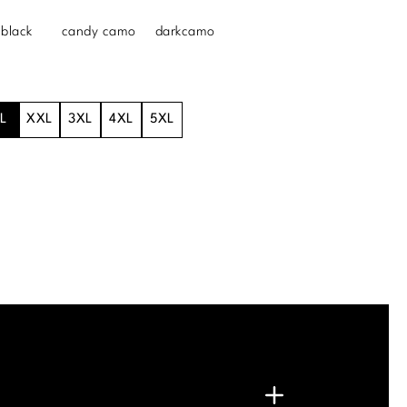
black
candy camo
darkcamo
L
XXL
3XL
4XL
5XL
.
G