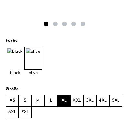
auswählen
Farbe
black
olive
auswählen
Größe
XS
S
M
L
XL
XXL
3XL
4XL
5XL
6XL
7XL