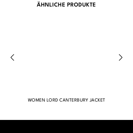
Produktgalerie überspringen
ÄHNLICHE PRODUKTE
WOMEN LORD CANTERBURY JACKET
WO