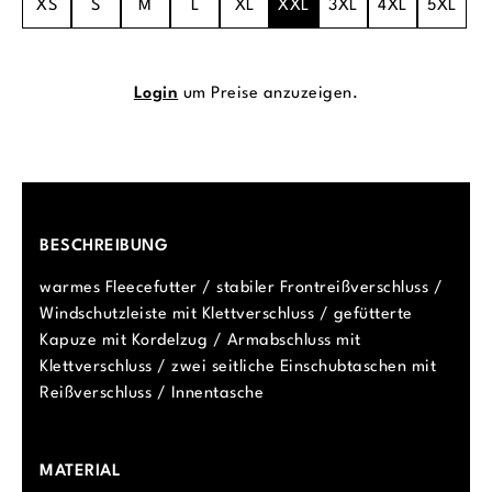
XS
S
M
L
XL
XXL
3XL
4XL
5XL
Login
um Preise anzuzeigen.
BESCHREIBUNG
warmes Fleecefutter / stabiler Frontreißverschluss /
Windschutzleiste mit Klettverschluss / gefütterte
Kapuze mit Kordelzug / Armabschluss mit
Klettverschluss / zwei seitliche Einschubtaschen mit
Reißverschluss / Innentasche
MATERIAL