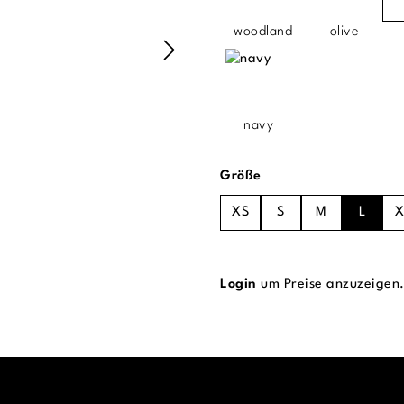
woodland
olive
navy
auswählen
Größe
XS
S
M
L
X
Login
um Preise anzuzeigen