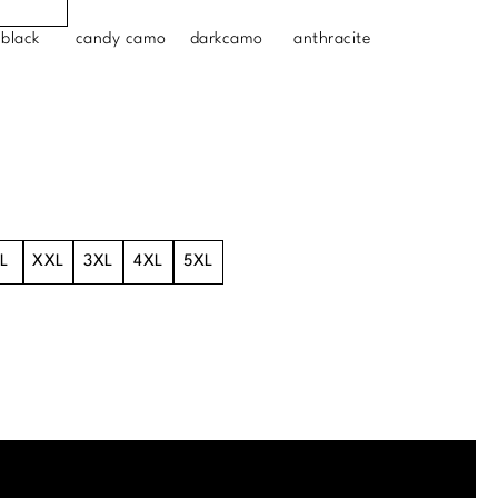
black
candy camo
darkcamo
anthracite
L
XXL
3XL
4XL
5XL
.