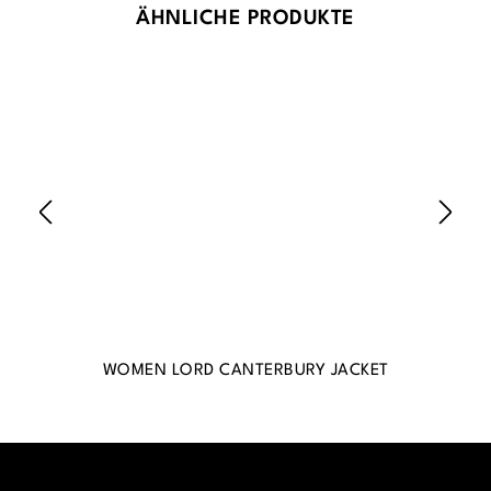
Produktgalerie überspringen
ÄHNLICHE PRODUKTE
WOMEN LORD CANTERBURY JACKET
WO