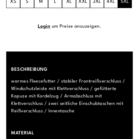
XS
S
M
L
XL
XXL
3XL
4XL
5XL
Login
um Preise anzuzeigen.
BESCHREIBUNG
warmes Fleecefutter / stabiler Frontreißverschluss /
Windschutzleiste mit Klettverschluss / gefütterte
Kapuze mit Kordelzug / Armabschluss mit
Klettverschluss / zwei seitliche Einschubtaschen mit
Reißverschluss / Innentasche
MATERIAL