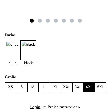
auswählen
Farbe
olive
black
auswählen
Größe
XS
S
M
L
XL
XXL
3XL
4XL
5XL
Login
um Preise anzuzeigen.