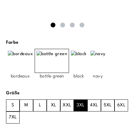
auswählen
Farbe
bordeaux
bottle green
black
navy
auswählen
Größe
S
M
L
XL
XXL
3XL
4XL
5XL
6XL
7XL